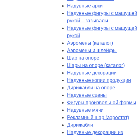
Надувные арки
Надувные фигуры с машущей
рукой – зазывалы
Надувные фигуры с машущей
рукой
Аэромены (каталог)
Аэромены и шлейфы
Шар на опоре
Шары на опоре (каталог)
Надувные декорации
Надувные копии продукции
Дирижабли на опоре
Надувные сцены
Фигуры произвольной формы
Надувные мячи
Рекламный шар (аэростат)
Дирижабли
Надувные декорации из