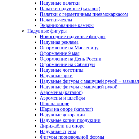
Надувные палатки
Палатки надувные (каталог)
Палатки с герметичным пневмокаркасом
Палатки-чехлы
Экранированные камеры
Надувные фигуры
Новогодние надувные фигуры
Надувная реклама
Оформление на Масленицу
Оформление 9 мая
Оформление на День России
Оформление на Сабантуй
Надувные логотипы
Надувные арки
Надувные фигуры с машущей рукой – зазыва
Надувные фигуры с машущей рукой
Аэромены (каталог)
Аэромены и шлейфы
Шар на опоре
Шары на опоре (каталог)
Надувные декорации
Надувные копии продукции
Дирижабли на опоре
Надувные сцены
Фигуры произвольной формы