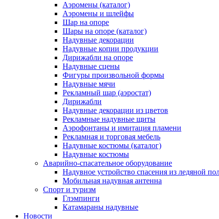
Аэромены (каталог)
Аэромены и шлейфы
Шар на опоре
Шары на опоре (каталог)
Надувные декорации
Надувные копии продукции
Дирижабли на опоре
Надувные сцены
Фигуры произвольной формы
Надувные мячи
Рекламный шар (аэростат)
Дирижабли
Надувные декорации из цветов
Рекламные надувные щиты
Аэрофонтаны и имитация пламени
Рекламная и торговая мебель
Надувные костюмы (каталог)
Надувные костюмы
Аварийно-спасательное оборудование
Надувное устройство спасения из ледяной п
Мобильная надувная антенна
Спорт и туризм
Глэмпинги
Катамараны надувные
Новости