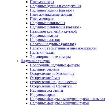
Пневмоангары
Надувные здания и сооружения
Надувные здания (каталог)
Пневмокаркасные модули
Пневмомодули
Надувные павильоны
Надувные павильоны (каталог)
Павильон круглый надувной
Надувные шатры
Надувные палатки
Палатки надувные (каталог)
Палатки с герметичным пневмокаркасом
Палатки-чехлы
Экранированные камеры
Надувные фигуры
Новогодние надувные фигуры
Надувная реклама
Оформление на Масленицу
Оформление 9 мая
Оформление на День России
Оформление на Сабантуй
Надувные логотипы
Надувные арки
Надувные фигуры с машущей рукой – зазыва
Надувные фигуры с машущей рукой