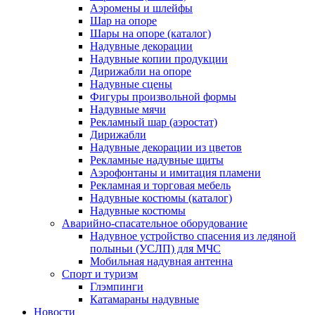
Аэромены и шлейфы
Шар на опоре
Шары на опоре (каталог)
Надувные декорации
Надувные копии продукции
Дирижабли на опоре
Надувные сцены
Фигуры произвольной формы
Надувные мячи
Рекламный шар (аэростат)
Дирижабли
Надувные декорации из цветов
Рекламные надувные щиты
Аэрофонтаны и имитация пламени
Рекламная и торговая мебель
Надувные костюмы (каталог)
Надувные костюмы
Аварийно-спасательное оборудование
Надувное устройство спасения из ледяной
полыньи (УСЛП) для МЧС
Мобильная надувная антенна
Спорт и туризм
Глэмпинги
Катамараны надувные
Новости