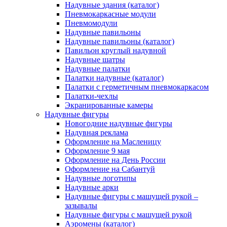
Надувные здания (каталог)
Пневмокаркасные модули
Пневмомодули
Надувные павильоны
Надувные павильоны (каталог)
Павильон круглый надувной
Надувные шатры
Надувные палатки
Палатки надувные (каталог)
Палатки с герметичным пневмокаркасом
Палатки-чехлы
Экранированные камеры
Надувные фигуры
Новогодние надувные фигуры
Надувная реклама
Оформление на Масленицу
Оформление 9 мая
Оформление на День России
Оформление на Сабантуй
Надувные логотипы
Надувные арки
Надувные фигуры с машущей рукой –
зазывалы
Надувные фигуры с машущей рукой
Аэромены (каталог)