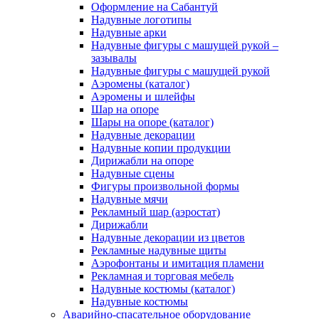
Оформление на Сабантуй
Надувные логотипы
Надувные арки
Надувные фигуры с машущей рукой –
зазывалы
Надувные фигуры с машущей рукой
Аэромены (каталог)
Аэромены и шлейфы
Шар на опоре
Шары на опоре (каталог)
Надувные декорации
Надувные копии продукции
Дирижабли на опоре
Надувные сцены
Фигуры произвольной формы
Надувные мячи
Рекламный шар (аэростат)
Дирижабли
Надувные декорации из цветов
Рекламные надувные щиты
Аэрофонтаны и имитация пламени
Рекламная и торговая мебель
Надувные костюмы (каталог)
Надувные костюмы
Аварийно-спасательное оборудование