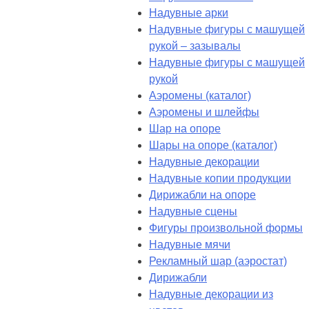
Надувные арки
Надувные фигуры с машущей
рукой – зазывалы
Надувные фигуры с машущей
рукой
Аэромены (каталог)
Аэромены и шлейфы
Шар на опоре
Шары на опоре (каталог)
Надувные декорации
Надувные копии продукции
Дирижабли на опоре
Надувные сцены
Фигуры произвольной формы
Надувные мячи
Рекламный шар (аэростат)
Дирижабли
Надувные декорации из