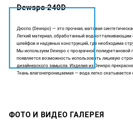
Dewspo 240D
Дюспо (Dewspo) — это прочная, матовая синтетическая
Легкий материал, обработанный водоотталкивающим с
шлейфов и надувных конструкций, где необходима стр
Мы используем Dewspo c прозрачной полиуретановой п
появляется возможность использовать лицевую строн
дизайнерского замысла. Изделия из Dewspo прекрасно
Ткань влагонепроницаемая — вода легко скатывается с
ФОТО И ВИДЕО ГАЛЕРЕЯ