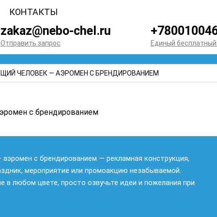
КОНТАКТЫ
zakaz@nebo-chel.ru
+78001004
Отправить запрос
Единый бесплатный
ЩИЙ ЧЕЛОВЕК — АЭРОМЕН С БРЕНДИРОВАНИЕМ
 аэромен с брендированием — рекламная конструкция,
аздник, мероприятие или промоакцию незабываемой.
 в любом цвете, просто озвучьте идеи и пожелания при