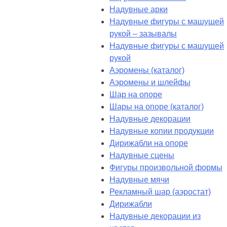
Надувные арки
Надувные фигуры с машущей
рукой – зазывалы
Надувные фигуры с машущей
рукой
Аэромены (каталог)
Аэромены и шлейфы
Шар на опоре
Шары на опоре (каталог)
Надувные декорации
Надувные копии продукции
Дирижабли на опоре
Надувные сцены
Фигуры произвольной формы
Надувные мячи
Рекламный шар (аэростат)
Дирижабли
Надувные декорации из