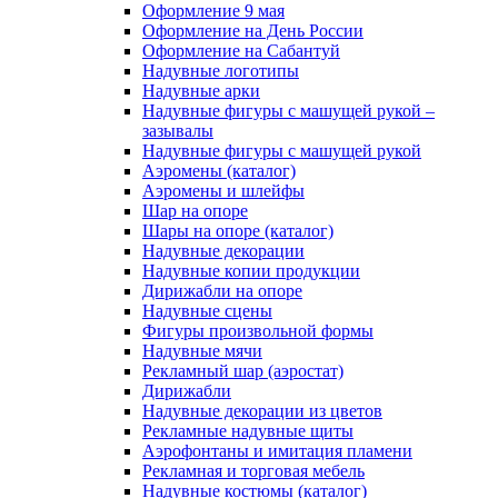
Оформление 9 мая
Оформление на День России
Оформление на Сабантуй
Надувные логотипы
Надувные арки
Надувные фигуры с машущей рукой –
зазывалы
Надувные фигуры с машущей рукой
Аэромены (каталог)
Аэромены и шлейфы
Шар на опоре
Шары на опоре (каталог)
Надувные декорации
Надувные копии продукции
Дирижабли на опоре
Надувные сцены
Фигуры произвольной формы
Надувные мячи
Рекламный шар (аэростат)
Дирижабли
Надувные декорации из цветов
Рекламные надувные щиты
Аэрофонтаны и имитация пламени
Рекламная и торговая мебель
Надувные костюмы (каталог)