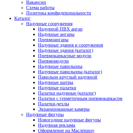
Вакансии
Схема работы
Политика конфиденциальности
Каталог
Надувные сооружения
Надувной ПВХ ангар
Надувные ангары
Пневмоангары
Надувные здания и сооружения
Надувные здания (каталог)
Пневмокаркасные модули
Пневмомодули
Надувные павильоны
Надувные павильоны (каталог)
Павильон круглый надувной
Надувные шатры
Надувные палатки
Палатки надувные (каталог)
Палатки с герметичным пневмокаркасом
Палатки-чехлы
Экранированные камеры
Надувные фигуры
Новогодние надувные фигуры
Надувная реклама
Оформление на Масленицу