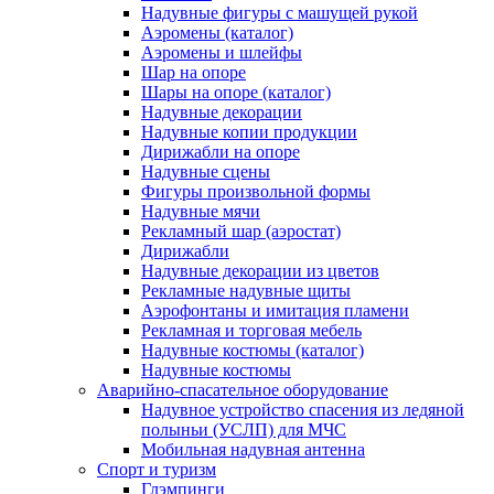
Надувные фигуры с машущей рукой
Аэромены (каталог)
Аэромены и шлейфы
Шар на опоре
Шары на опоре (каталог)
Надувные декорации
Надувные копии продукции
Дирижабли на опоре
Надувные сцены
Фигуры произвольной формы
Надувные мячи
Рекламный шар (аэростат)
Дирижабли
Надувные декорации из цветов
Рекламные надувные щиты
Аэрофонтаны и имитация пламени
Рекламная и торговая мебель
Надувные костюмы (каталог)
Надувные костюмы
Аварийно-спасательное оборудование
Надувное устройство спасения из ледяной
полыньи (УСЛП) для МЧС
Мобильная надувная антенна
Спорт и туризм
Глэмпинги