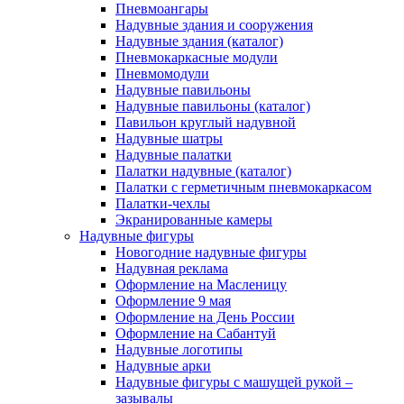
Пневмоангары
Надувные здания и сооружения
Надувные здания (каталог)
Пневмокаркасные модули
Пневмомодули
Надувные павильоны
Надувные павильоны (каталог)
Павильон круглый надувной
Надувные шатры
Надувные палатки
Палатки надувные (каталог)
Палатки с герметичным пневмокаркасом
Палатки-чехлы
Экранированные камеры
Надувные фигуры
Новогодние надувные фигуры
Надувная реклама
Оформление на Масленицу
Оформление 9 мая
Оформление на День России
Оформление на Сабантуй
Надувные логотипы
Надувные арки
Надувные фигуры с машущей рукой –
зазывалы