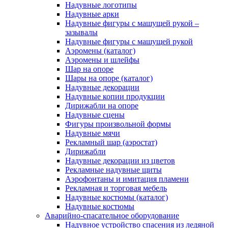
Надувные логотипы
Надувные арки
Надувные фигуры с машущей рукой –
зазывалы
Надувные фигуры с машущей рукой
Аэромены (каталог)
Аэромены и шлейфы
Шар на опоре
Шары на опоре (каталог)
Надувные декорации
Надувные копии продукции
Дирижабли на опоре
Надувные сцены
Фигуры произвольной формы
Надувные мячи
Рекламный шар (аэростат)
Дирижабли
Надувные декорации из цветов
Рекламные надувные щиты
Аэрофонтаны и имитация пламени
Рекламная и торговая мебель
Надувные костюмы (каталог)
Надувные костюмы
Аварийно-спасательное оборудование
Надувное устройство спасения из ледяной