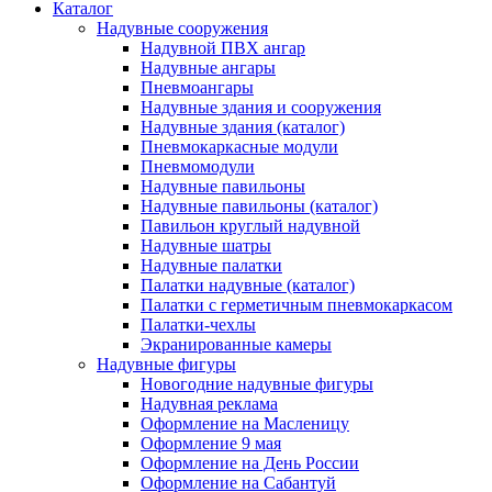
Каталог
Надувные сооружения
Надувной ПВХ ангар
Надувные ангары
Пневмоангары
Надувные здания и сооружения
Надувные здания (каталог)
Пневмокаркасные модули
Пневмомодули
Надувные павильоны
Надувные павильоны (каталог)
Павильон круглый надувной
Надувные шатры
Надувные палатки
Палатки надувные (каталог)
Палатки с герметичным пневмокаркасом
Палатки-чехлы
Экранированные камеры
Надувные фигуры
Новогодние надувные фигуры
Надувная реклама
Оформление на Масленицу
Оформление 9 мая
Оформление на День России
Оформление на Сабантуй