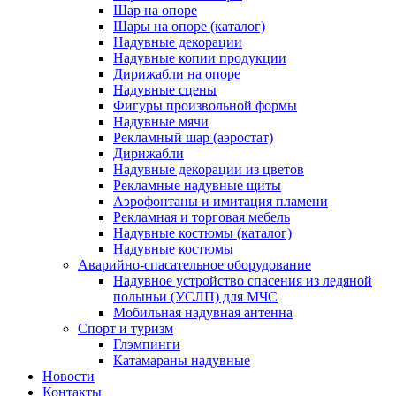
Шар на опоре
Шары на опоре (каталог)
Надувные декорации
Надувные копии продукции
Дирижабли на опоре
Надувные сцены
Фигуры произвольной формы
Надувные мячи
Рекламный шар (аэростат)
Дирижабли
Надувные декорации из цветов
Рекламные надувные щиты
Аэрофонтаны и имитация пламени
Рекламная и торговая мебель
Надувные костюмы (каталог)
Надувные костюмы
Аварийно-спасательное оборудование
Надувное устройство спасения из ледяной
полыньи (УСЛП) для МЧС
Мобильная надувная антенна
Спорт и туризм
Глэмпинги
Катамараны надувные
Новости
Контакты