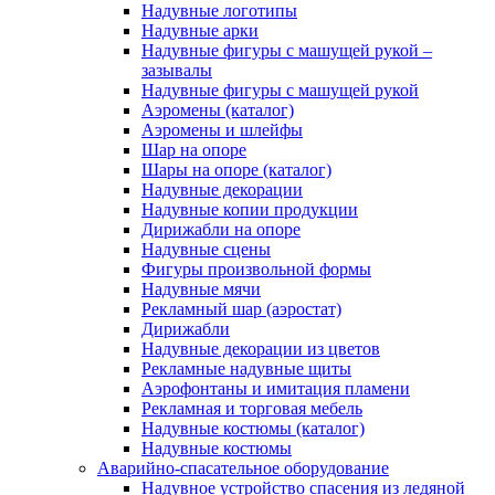
Надувные логотипы
Надувные арки
Надувные фигуры с машущей рукой –
зазывалы
Надувные фигуры с машущей рукой
Аэромены (каталог)
Аэромены и шлейфы
Шар на опоре
Шары на опоре (каталог)
Надувные декорации
Надувные копии продукции
Дирижабли на опоре
Надувные сцены
Фигуры произвольной формы
Надувные мячи
Рекламный шар (аэростат)
Дирижабли
Надувные декорации из цветов
Рекламные надувные щиты
Аэрофонтаны и имитация пламени
Рекламная и торговая мебель
Надувные костюмы (каталог)
Надувные костюмы
Аварийно-спасательное оборудование
Надувное устройство спасения из ледяной