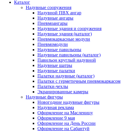
Каталог
Надувные сооружения
Надувной ПВХ ангар
Надувные ангары
Пневмоангары
Надувные здания и сооружения
Надувные здания (каталог)
Пневмокаркасные модули
Пневмомодули
Надувные павильоны
Надувные павильоны (каталог)
Павильон круглый надувной
Надувные шатры
Надувные палатки
Палатки надувные (каталог)
Палатки с герметичным пневмокаркасом
Палатки-чехлы
Экранированные камеры
Надувные фигуры
Новогодние надувные фигуры
Надувная реклама
Оформление на Масленицу
Оформление 9 мая
Оформление на День России
Оформление на Сабантуй