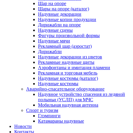
Шар на опоре
Шары на опоре (каталог)
Надувные декорации
Надувные копии продукции
Дирижабли на опоре
Надувные сцены
Фигуры произвольной формы
Надувные мячи
Рекламный шар (аэростат)
Дирижабли
Надувные декорации из цветов
Рекламные надувные щиты
Аэрофонтаны и имитация пламени
Рекламная и торговая мебель
Надувные костюмы (каталог)
Надувные костюмы
Аварийно-спасательное оборудование
Надувное устройство спасения из ледяной
полыньи (УСЛП) для МЧС
Мобильная надувная антенна
Спорт и туризм
Глэмпинги
Катамараны надувные
Новости
Контакты