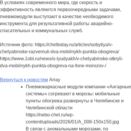
В условиях современного мира, где скорость и
эффективность являются первоочередными задачами,
пневмомодули выступают в качестве необходимого
инструмента для результативной работы аварийно-
спасательных и коммунальных служб.
Источник фото: https://cheltoday.ru/articles/sobytiya/v-
chelyabinske-razvernuli-dva-mobilnykh-punkta-obogreva/
https://www.1obl.ru/news/o-lyudyakh/v-chelyabinske-otkryli-
dva-mobilnykh-punkta-obogreva-na-fone-morozov-/
Вернуться к новостям
Array
Пневмокаркасные модули компании «Ангарные
системы» согревают в морозы: мобильные
пункты обогрева развернуты в Челябинске и
Челябинской области
https://nebo-chel.ru/wp-
content/uploads/2026/01/A_008-150x150.jpg
В связи с аномальными морозами, по