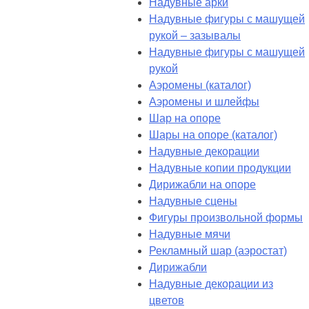
Надувные арки
Надувные фигуры с машущей
рукой – зазывалы
Надувные фигуры с машущей
рукой
Аэромены (каталог)
Аэромены и шлейфы
Шар на опоре
Шары на опоре (каталог)
Надувные декорации
Надувные копии продукции
Дирижабли на опоре
Надувные сцены
Фигуры произвольной формы
Надувные мячи
Рекламный шар (аэростат)
Дирижабли
Надувные декорации из
цветов